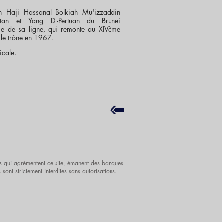
n Haji Hassanal Bolkiah Mu'izzaddin
tan et Yang Di-Pertuan du Brunei
e de sa ligne, qui remonte au XIVème
r le trône en 1967.
icale.
iels qui agrémentent ce site, émanent des banques
es sont strictement interdites sans autorisations.