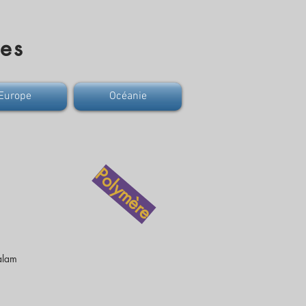
res
Europe
Océanie
Polymère
alam