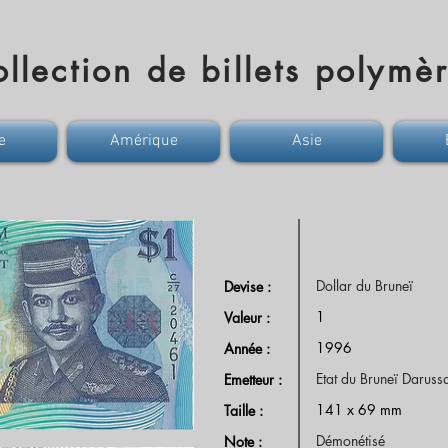
llection de billets polymè
e
Amérique
Asie
Dollar du Bruneï
Devise :
1
Valeur :
1996
Année :
Etat du Bruneï Daruss
Emetteur :
141 x 69 mm
Taille :
Démonétisé
Note :