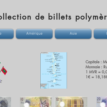
llection de billets polymè
e
Amérique
Asie
Capitale : M
Monnaie : R
1 MVR = 0,
1€ = 18,18