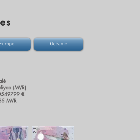
res
Europe
Océanie
alé
ufiyaa (MVR)
0549799 €
85 MVR