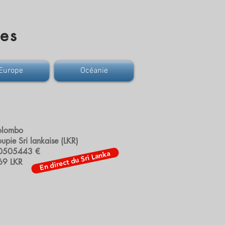
res
Europe
Océanie
Colombo
upie Sri lankaise (LKR)
00505443 €
En direct du Sri Lanka
69 LKR