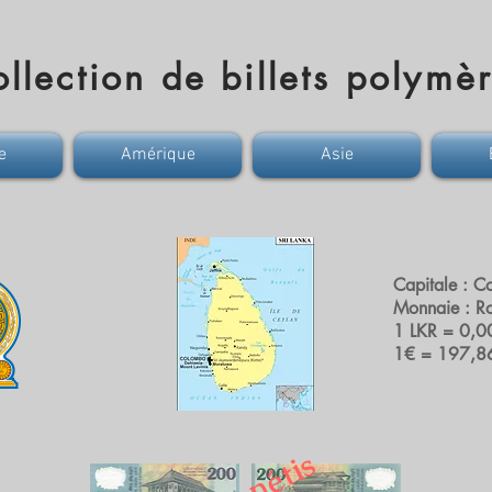
llection de billets polymè
e
Amérique
Asie
Capitale : 
Monnaie : Ro
1 LKR = 0,
1€ = 197,8