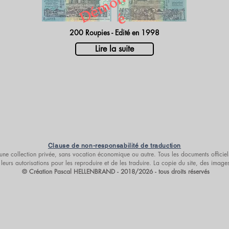
D
é
m
o
n
é
t
i
s
é
200 Roupies - Edité en 1998
Lire la suite
Clause de non-responsabilité de traduction
s d’une collection privée, sans vocation économique ou autre. Tous les documents offic
leurs autorisations pour les reproduire et de les traduire. La copie du site, des imag
© Création Pascal HELLENBRAND - 2018/2026 - tous droits réservés