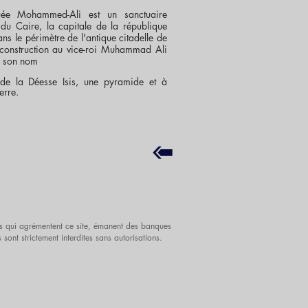
uée Mohammed-Ali est un sanctuaire
 du Caire, la capitale de la république
ans le périmètre de l'antique citadelle de
a construction au vice-roi Muhammad Ali
sé son nom
 de la Déesse Isis, une pyramide et à
erre.
iels qui agrémentent ce site, émanent des banques
es sont strictement interdites sans autorisations.