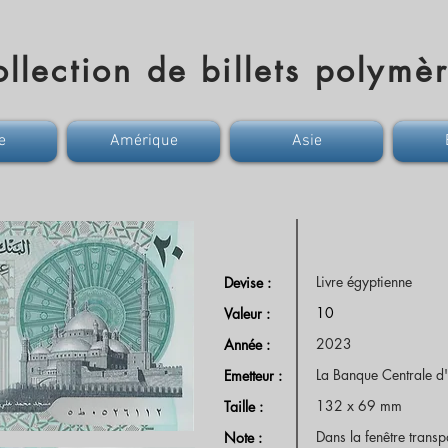
llection de billets polymè
e
Amérique
Asie
Livre égyptienne
Devise :
10
Valeur :
2023
Année :
La Banque Centrale d
Emetteur :
132 x 69 mm
Taille :
Dans la fenêtre tran
Note :