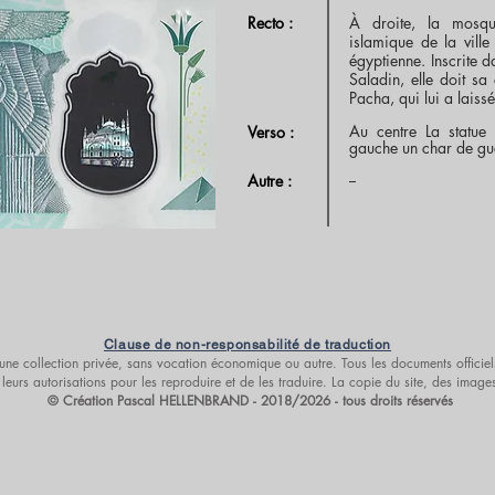
Recto :
À droite, la mosq
islamique de la ville
égyptienne. Inscrite d
Saladin, elle doit s
Pacha, qui lui a lais
Au centre La statue
Verso :
gauche un char de gu
--
Autre :
Clause de non-responsabilité de traduction
s d’une collection privée, sans vocation économique ou autre. Tous les documents offic
leurs autorisations pour les reproduire et de les traduire. La copie du site, des imag
© Création Pascal HELLENBRAND - 2018/2026 - tous droits réservés