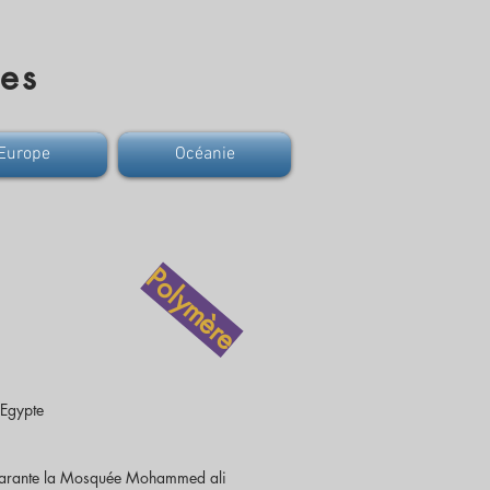
res
Europe
Océanie
Polymère
'Egypte
sparante la Mosquée Mohammed ali